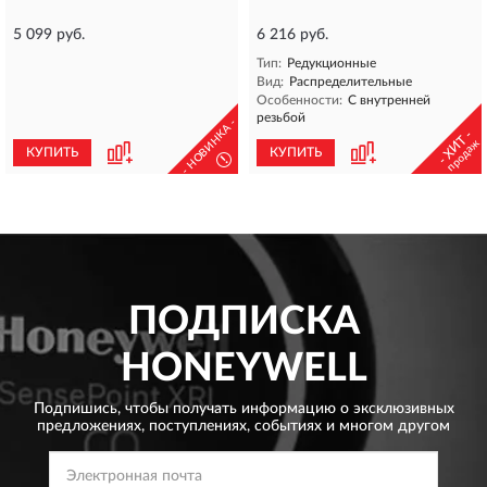
5 099 руб.
6 216 руб.
Тип:
Редукционные
Вид:
Распределительные
Особенности:
С внутренней
резьбой
- НОВИНКА -
- ХИТ -
продаж
КУПИТЬ
КУПИТЬ
!
ПОДПИСКА
HONEYWELL
Подпишись, чтобы получать информацию о эксклюзивных
предложениях,
поступлениях, событиях и многом другом