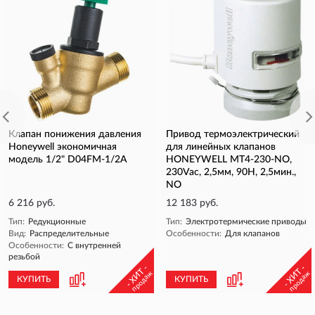
Клапан понижения давления
Привод термоэлектрический
Honeywell экономичная
для линейных клапанов
модель 1/2" D04FM-1/2A
HONEYWELL MT4-230-NO,
230Vac, 2,5мм, 90Н, 2,5мин.,
NO
6 216 руб.
12 183 руб.
Тип:
Редукционные
Тип:
Электротермические приводы
Вид:
Распределительные
Особенности:
Для клапанов
Особенности:
С внутренней
резьбой
- ХИТ -
- ХИТ -
продаж
продаж
КУПИТЬ
КУПИТЬ