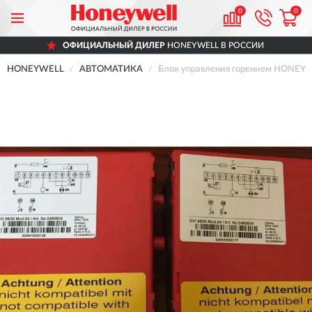
0
0
ОФИЦИАЛЬНЫЙ ДИЛЕР
HONEYWELL В РОССИИ
HONEYWELL
АВТОМАТИКА
Блок управления горением HONEY