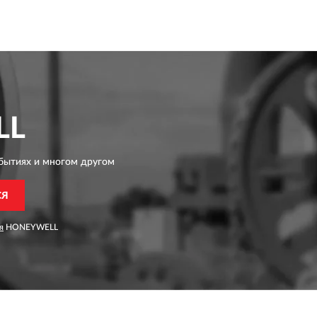
LL
бытиях и многом другом
СЯ
я
HONEYWELL