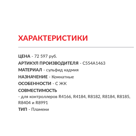
ХАРАКТЕРИСТИКИ
ЦЕНА
- 72 597 руб.
АРТИКУЛ ПРОИЗВОДИТЕЛЯ
- C554A1463
МАТЕРИАЛ
- сульфид кадмия
НАЗНАЧЕНИЕ
-
Комнатные
ОСОБЕННОСТИ
-
С ЖК
СОВМЕСТИМОСТЬ
- для контроллеров R4166, R4184, R8182, R8184, R8185,
R8404 и R8991
ТИП
-
Пламени