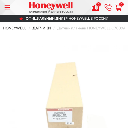
0
0
ОФИЦИАЛЬНЫЙ ДИЛЕР
HONEYWELL В РОССИИ
HONEYWELL
ДАТЧИКИ
Датчик пламени HONEYWELL C7009A