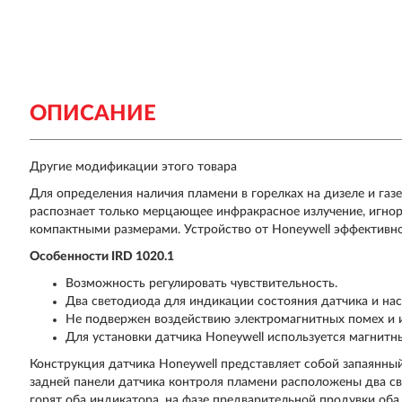
ОПИСАНИЕ
Другие модификации этого товара
Для определения наличия пламени в горелках на дизеле и газе
распознает только мерцающее инфракрасное излучение, игнор
компактными размерами. Устройство от Honeywell эффективн
Особенности IRD 1020.1
Возможность регулировать чувствительность.
Два светодиода для индикации состояния датчика и нас
Не подвержен воздействию электромагнитных помех и 
Для установки датчика Honeywell используется магнит
Конструкция датчика Honeywell представляет собой запаянный
задней панели датчика контроля пламени расположены два с
горят оба индикатора, на фазе предварительной продувки об