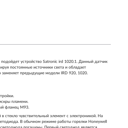
 подойдет устройство Satronic ird 1020.1. Данный датчик
ируя постоянные источники света и обладает
о заменяет предыдущие модели IRD 920, 1020.
тройки.
искры пламени.
ный фланец М93.
 в стекло чувствительный элемент с электроникой. На
ветодиода. В обычном режиме работы горелки Honeywell
а светодиода погашены. Первый светодиод является