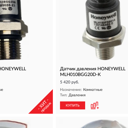
 HONEYWELL
Датчик давления HONEYWELL
MLH010BGG20D-K
5 420 руб.
ые
Назначение:
Комнатные
Тип:
Давления
- ХИТ -
продаж
КУПИТЬ