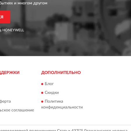
бытиях и многом другом
СЯ
я
HONEYWELL
ДДЕРЖКИ
ДОПОЛНИТЕЛЬНО
Блог
Скидки
ферта
Политика
конфиденциальности
ьское соглашение
, определяемой положениями Статьи 437(2) Гражданского кодекса