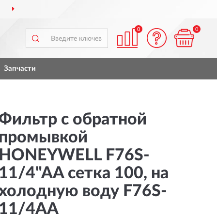
ДОСТАВИМ
ПО ВСЕЙ РОССИИ
0
0
Запчасти
Фильтр с обратной
промывкой
HONEYWELL F76S-
11/4"AA сетка 100, на
холодную воду F76S-
11/4AA