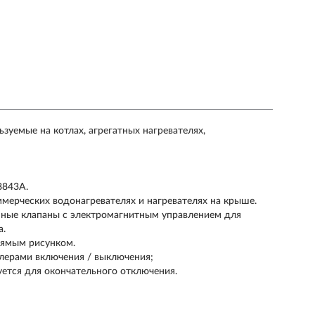
зуемые на котлах, агрегатных нагревателях,
8843A.
мерческих водонагревателях и нагревателях на крыше.
ные клапаны с электромагнитным управлением для
а.
рямым рисунком.
лерами включения / выключения;
уется для окончательного отключения.