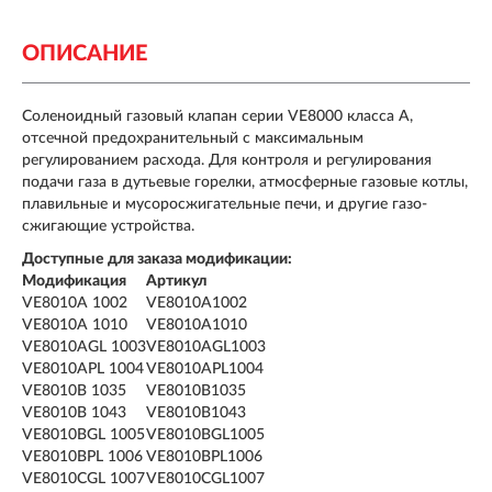
ОПИСАНИЕ
Соленоидный газовый клапан серии VE8000 класса А,
отсечной предохранительный с максимальным
регулированием расхода. Для контроля и регулирования
подачи газа в дутьевые горелки, атмосферные газовые котлы,
плавильные и мусоросжигательные печи, и другие газо-
сжигающие устройства.
Доступные для заказа модификации:
Модификация
Артикул
VE8010A 1002
VE8010A1002
VE8010A 1010
VE8010A1010
VE8010AGL 1003
VE8010AGL1003
VE8010APL 1004
VE8010APL1004
VE8010B 1035
VE8010B1035
VE8010B 1043
VE8010B1043
VE8010BGL 1005
VE8010BGL1005
VE8010BPL 1006
VE8010BPL1006
VE8010CGL 1007
VE8010CGL1007