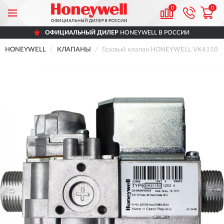
0
0
ОФИЦИАЛЬНЫЙ ДИЛЕР
HONEYWELL В РОССИИ
HONEYWELL
КЛАПАНЫ
Газовый клапан HONEYWELL VK4110