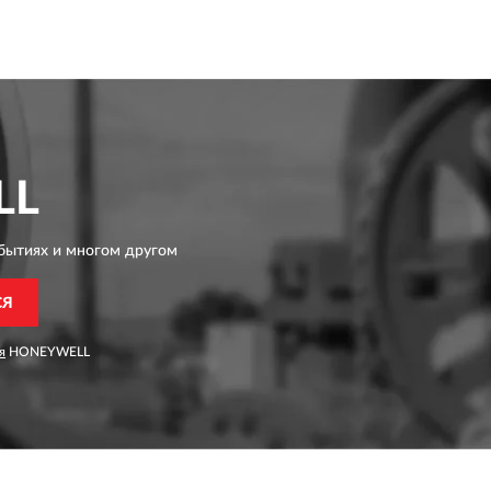
LL
бытиях и многом другом
СЯ
я
HONEYWELL