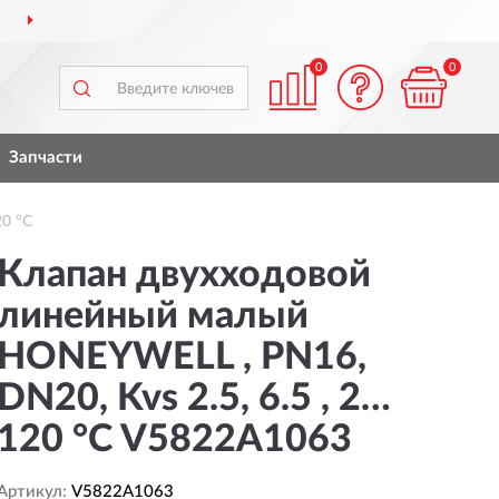
ДОСТАВИМ
ПО ВСЕЙ РОССИИ
0
0
Запчасти
0 °C
Клапан двухходовой
линейный малый
HONEYWELL , PN16,
DN20, Kvs 2.5, 6.5 , 2…
120 °C V5822A1063
Артикул:
V5822A1063