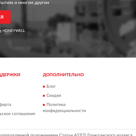
бытиях и многом другом
СЯ
я
HONEYWELL
ДДЕРЖКИ
ДОПОЛНИТЕЛЬНО
Блог
Скидки
ферта
Политика
конфиденциальности
ьское соглашение
, определяемой положениями Статьи 437(2) Гражданского кодекса