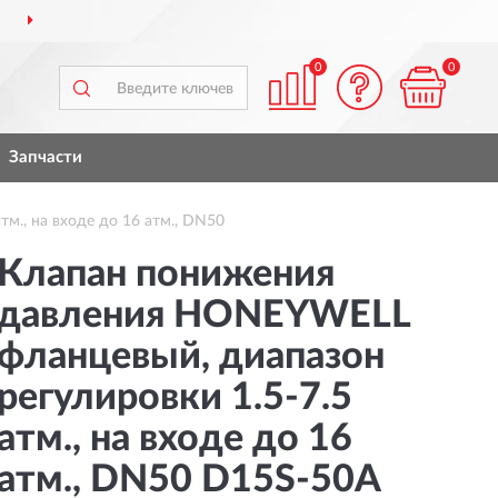
ДОСТАВИМ
ПО ВСЕЙ РОССИИ
0
0
Запчасти
., на входе до 16 атм., DN50
Клапан понижения
давления HONEYWELL
фланцевый, диапазон
регулировки 1.5-7.5
атм., на входе до 16
атм., DN50 D15S-50A