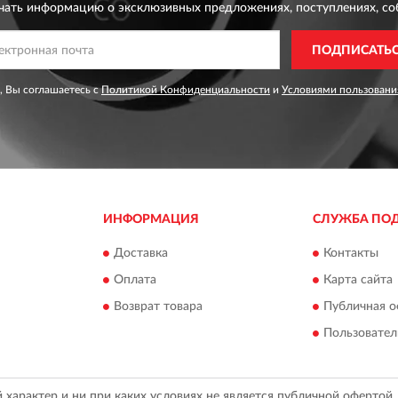
чать информацию о эксклюзивных предложениях,
поступлениях, со
ПОДПИСАТЬ
, Вы соглашаетесь с
Политикой Конфиденциальности
и
Условиями пользовани
ИНФОРМАЦИЯ
СЛУЖБА ПО
Доставка
Контакты
Оплата
Карта сайта
Возврат товара
Публичная о
Пользовател
арактер и ни при каких условиях не является публичной офертой