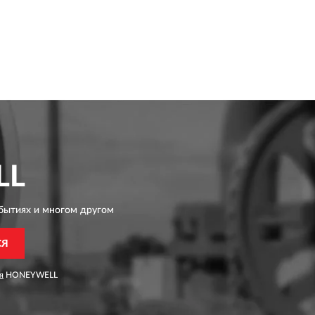
LL
бытиях и многом другом
СЯ
я
HONEYWELL