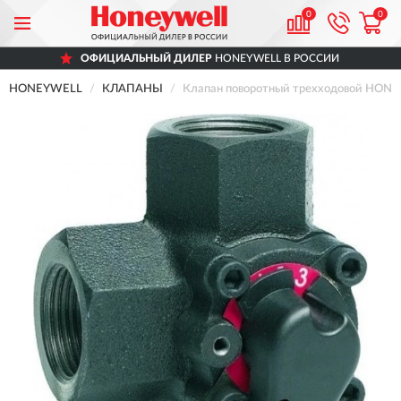
0
0
ОФИЦИАЛЬНЫЙ ДИЛЕР
HONEYWELL В РОССИИ
HONEYWELL
КЛАПАНЫ
Клапан поворотный трехходовой HONE