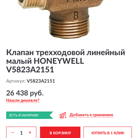
Клапан трехходовой линейный
малый HONEYWELL
V5823A2151
Артикул:
V5823A2151
26 438 руб.
Нашли дешевле?
Добавить к сравнению
ЕСТЬ В НАЛИЧИИ
−
+
В КОРЗИНУ
КУПИТЬ В 1 КЛИК