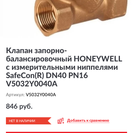
Клапан запорно-
балансировочный HONEYWELL
с измерительными ниппелями
SafeCon(R) DN40 PN16
V5032Y0040A
Артикул:
V5032Y0040A
846 руб.
Добавить к сравнению
НЕТ В НАЛИЧИИ