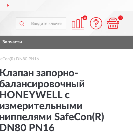
ДОСТАВИМ
ПО ВСЕЙ РОССИИ
0
0
Запчасти
feCon(R) DN80 PN16
Клапан запорно-
балансировочный
HONEYWELL с
измерительными
ниппелями SafeCon(R)
DN80 PN16