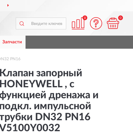
ДОСТАВИМ
ПО ВСЕЙ РОССИИ
0
0
Запчасти
 DN32 PN16
Клапан запорный
HONEYWELL , с
функцией дренажа и
подкл. импульсной
трубки DN32 PN16
V5100Y0032