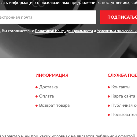
чать информацию о эксклюзивных предложениях,
поступлениях, со
ПОДПИСАТЬ
, Вы соглашаетесь с
Политикой Конфиденциальности
и
Условиями пользовани
ИНФОРМАЦИЯ
СЛУЖБА ПО
Доставка
Контакты
Оплата
Карта сайта
Возврат товара
Публичная о
Пользовател
арактер и ни при каких условиях не является публичной офертой