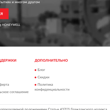
бытиях и многом другом
СЯ
я
HONEYWELL
ДДЕРЖКИ
ДОПОЛНИТЕЛЬНО
Блог
Скидки
ферта
Политика
конфиденциальности
ьское соглашение
, определяемой положениями Статьи 437(2) Гражданского кодекса