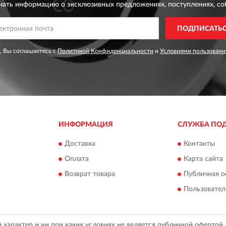
чать информацию о эксклюзивных предложениях,
поступлениях, со
ПОДПИСАТЬ
, Вы соглашаетесь с
Политикой Конфиденциальности
и
Условиями пользовани
ИНФОРМАЦИЯ
СЛУЖБА ПО
Доставка
Контакты
Оплата
Карта сайта
Возврат товара
Публичная о
Пользовател
арактер и ни при каких условиях не является публичной офертой