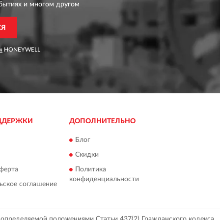
бытиях и многом другом
СЯ
я
HONEYWELL
ДДЕРЖКИ
ДОПОЛНИТЕЛЬНО
Блог
Скидки
ферта
Политика
конфиденциальности
ьское соглашение
, определяемой положениями Статьи 437(2) Гражданского кодекса