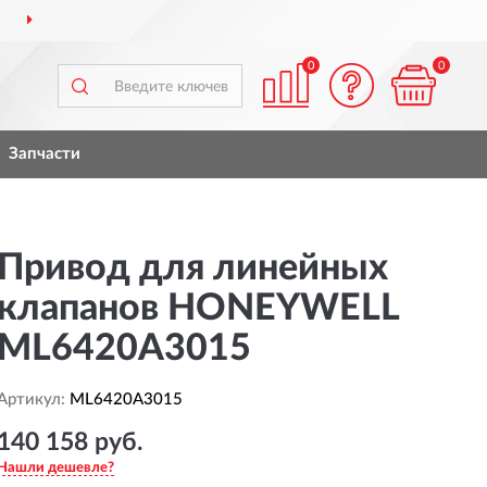
ПО ВСЕЙ РОССИИ
ПО
0
0
Запчасти
Привод для линейных
клапанов HONEYWELL
ML6420A3015
Артикул:
ML6420A3015
140 158 руб.
Нашли дешевле?