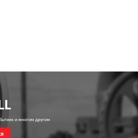
LL
бытиях и многом другом
СЯ