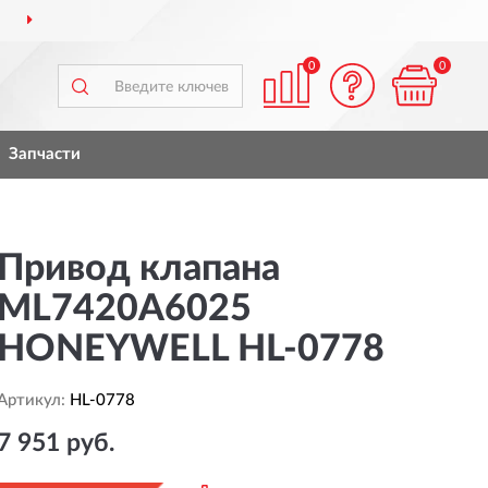
 ВСЕЙ РОССИИ
ПОЛН
0
0
Запчасти
Привод клапана
ML7420A6025
HONEYWELL HL-0778
Артикул:
HL-0778
7 951 руб.