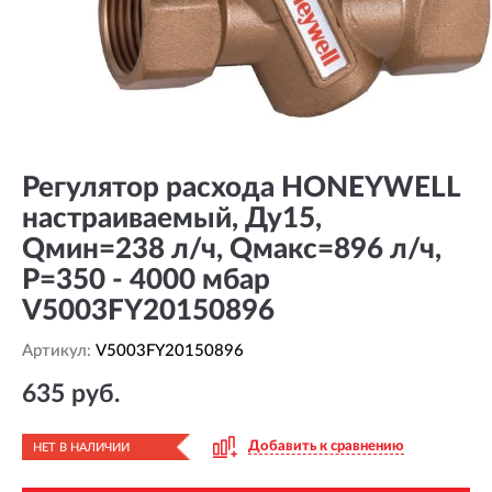
Регулятор расхода HONEYWELL
настраиваемый, Ду15,
Qмин=238 л/ч, Qмакс=896 л/ч,
P=350 - 4000 мбар
V5003FY20150896
Артикул:
V5003FY20150896
635 руб.
Добавить к сравнению
НЕТ В НАЛИЧИИ