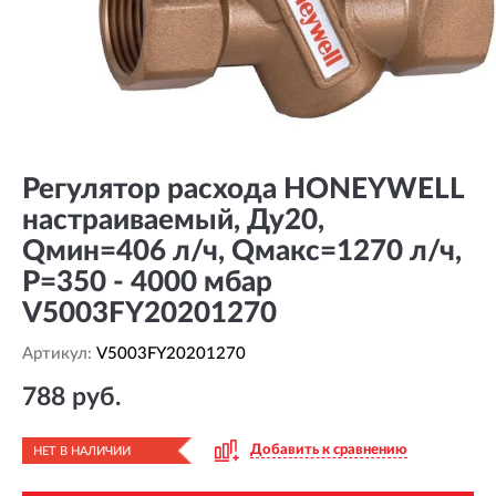
Регулятор расхода HONEYWELL
настраиваемый, Ду20,
Qмин=406 л/ч, Qмакс=1270 л/ч,
P=350 - 4000 мбар
V5003FY20201270
Артикул:
V5003FY20201270
788 руб.
Добавить к сравнению
НЕТ В НАЛИЧИИ