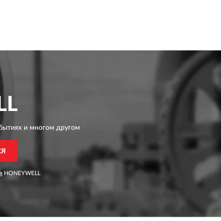
LL
бытиях и многом другом
СЯ
я
HONEYWELL