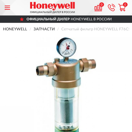
0
0
ОФИЦИАЛЬНЫЙ ДИЛЕР
HONEYWELL В РОССИИ
HONEYWELL
ЗАПЧАСТИ
Сетчатый фильтр HONEYWELL F76CS-11/