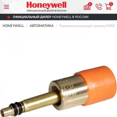
0
0
ИЦИАЛЬНЫЙ ДИЛЕР
HONEYWELL В РОССИИ
HONEYWELL
АВТОМАТИКА
Терморегулирующий привод HONEYW