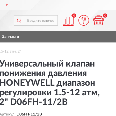
М
ПО ВСЕЙ РОССИИ
П
0
0
Запчасти
-12 атм, 2"
Универсальный клапан
понижения давления
HONEYWELL диапазон
регулировки 1.5-12 атм,
2" D06FH-11/2B
Артикул:
D06FH-11/2B