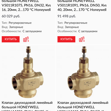
большой HONEYWELL
большой HONEYWELL
V5011R1075, PN16, DN32, Kvs
V5011R1091, PN16, DN50, Kvs
16, 20мм, 2…170 °C Honeywell
40, 20мм, 2…170 °C Honeywell
60 029 руб.
91 498 руб.
Тип:
Регулировочные
Тип:
Регулировочные
Вид:
Запорные
Вид:
Запорные
Особенности:
С заглушками
Особенности:
С заглушками
КУПИТЬ
КУПИТЬ
Клапан двухходовой линейный
Клапан двухходовой линейный
большой HONEYWELL
большой HONEYWELL