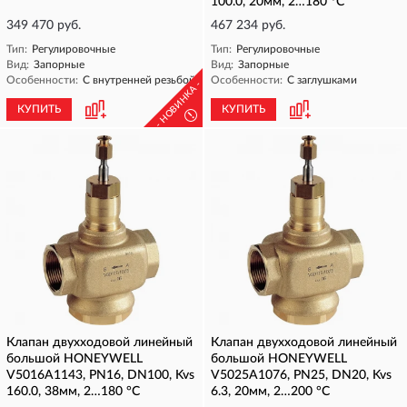
100.0, 20мм, 2…180 °C
349 470 руб.
467 234 руб.
Тип:
Регулировочные
Тип:
Регулировочные
Вид:
Запорные
Вид:
Запорные
Особенности:
С внутренней резьбой
Особенности:
С заглушками
- НОВИНКА -
КУПИТЬ
КУПИТЬ
!
Клапан двухходовой линейный
Клапан двухходовой линейный
большой HONEYWELL
большой HONEYWELL
V5016A1143, PN16, DN100, Kvs
V5025A1076, PN25, DN20, Kvs
160.0, 38мм, 2…180 °C
6.3, 20мм, 2…200 °C