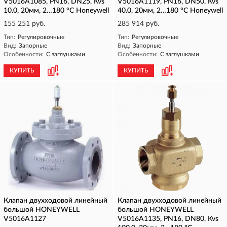
V5016A1085, PN16, DN25, Kvs
V5016A1119, PN16, DN50, Kvs
10.0, 20мм, 2…180 °C Honeywell
40.0, 20мм, 2…180 °C Honeywell
155 251 руб.
285 914 руб.
Тип:
Регулировочные
Тип:
Регулировочные
Вид:
Запорные
Вид:
Запорные
Особенности:
С заглушками
Особенности:
С заглушками
КУПИТЬ
КУПИТЬ
Клапан двухходовой линейный
Клапан двухходовой линейный
большой HONEYWELL
большой HONEYWELL
V5016A1127
V5016A1135, PN16, DN80, Kvs